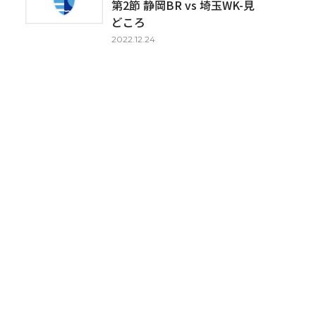
第2節 静岡BR vs 埼玉WK-見
どころ
2022.12.24