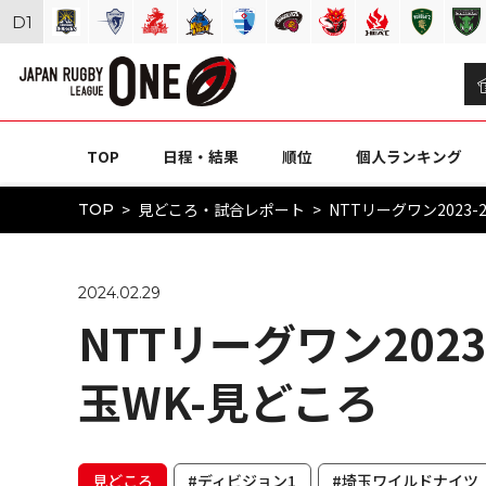
D
1
TOP
日程・結果
順位
個人ランキング
見どころ・試合レポート
NTTリーグワン2023-2
TOP
2024.02.29
NTTリーグワン2023-
玉WK-見どころ
見どころ
#ディビジョン1
#埼玉ワイルドナイツ