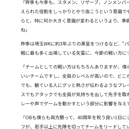
「昨季も今季も、スタメン、リザーブ、ノンメンバ
えられた役割をしっかりとやり抜こうという意識で
らと、特に何か大きく意識が変わるというより、準
ね」
昨季は埼玉WKに約3年ぶりの黒星をつけるなど、“
戦に最も多く出場している矢富に、今節の戦い方に
「チームとしての戦い方はもちろんありますが、僕
いいチームですし、全員のレベルが高いので、どこ
でも、観ている人にグッと熱さが伝わるようなプレ
スでもアタックでも全員が気持ちを出して先手を取
レーや声でゲームを動かすという部分に影響を与え
「OBも僕らも両方勝って、40周年を祝う良い1日
フが、若手以上に先陣を切ってチームをリードして