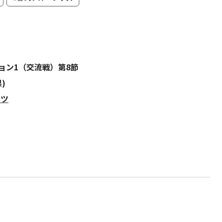
ジョン1（交流戦）第8節
)
イツ
）
。