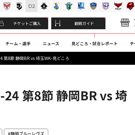
D
2
チケットご購入
観戦ガイド
チーム・選手
ニュース
見どころ・試合レポート
チ
4 第8節 静岡BR vs 埼玉WK-見どころ
24 第8節 静岡BR vs 埼
#静岡ブルーレヴズ