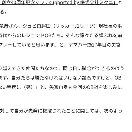
CLUB 創立40周年記念マッチsupported by 株式会社ミクニ」
と
る。
竜彦さん、ジュビロ磐田（サッカーJ1リーグ）現社長の浜
時代からのレジェンドOBたち。そんな錚々たる顔ぶれを前
プレーしていると思います」と、ヤマハ一筋17年目の矢富
り越えてきた仲間たちなので、同じ日に試合ができるのはう
ます。自分たちは勝たなければいけない試合ですけど、OB
ない程度に（笑）」と、矢富自身も今回のOB戦を楽しみに
に対して自分が先発に抜擢されたことに関しては、次のよう