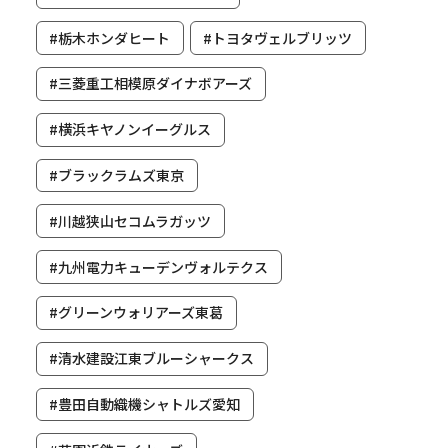
#栃木ホンダヒート
#トヨタヴェルブリッツ
#三菱重工相模原ダイナボアーズ
#横浜キヤノンイーグルス
#ブラックラムズ東京
#川越狭山セコムラガッツ
#九州電力キューデンヴォルテクス
#グリーンウォリアーズ東葛
#清水建設江東ブルーシャークス
#豊田自動織機シャトルズ愛知