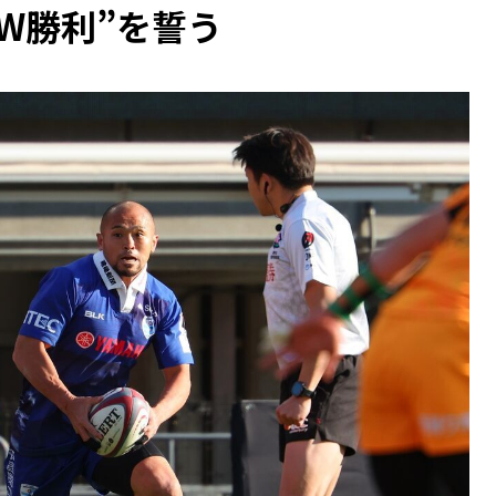
W勝利”を誓う