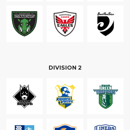
D
IVISION
2