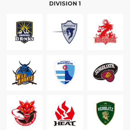
D
IVISION
1