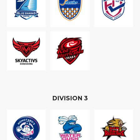
D
IVISION
3