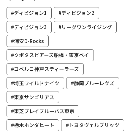
#ディビジョン1
#ディビジョン2
#ディビジョン3
#リーグワンライジング
#浦安D-Rocks
#クボタスピアーズ船橋・東京ベイ
#コベルコ神戸スティーラーズ
#埼玉ワイルドナイツ
#静岡ブルーレヴズ
#東京サンゴリアス
#東芝ブレイブルーパス東京
#栃木ホンダヒート
#トヨタヴェルブリッツ