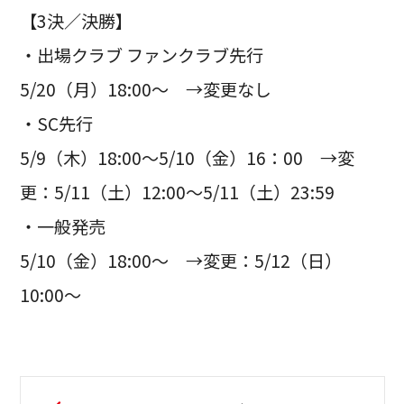
【3決／決勝】
・出場クラブ ファンクラブ先行
5/20（月）18:00～ →変更なし
・SC先行
5/9（木）18:00～5/10（金）16：00 →変
更：5/11（土）12:00～5/11（土）23:59
・一般発売
5/10（金）18:00～ →変更：5/12（日）
10:00～