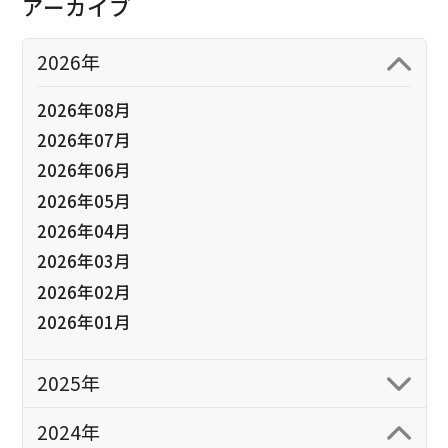
アーカイブ
2026年
2026年08月
2026年07月
2026年06月
2026年05月
2026年04月
2026年03月
2026年02月
2026年01月
2025年
2024年