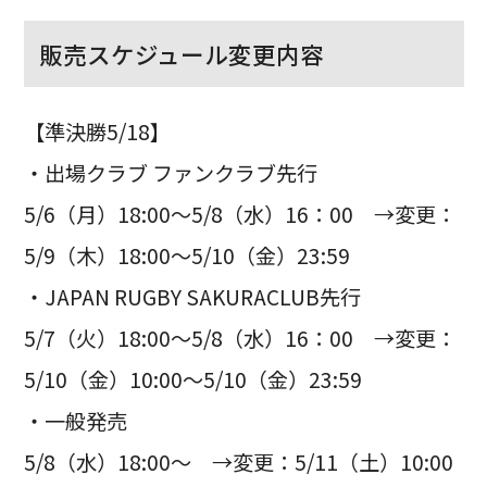
販売スケジュール変更内容
【準決勝5/18】
・出場クラブ ファンクラブ先行
5/6（月）18:00～5/8（水）16：00 →変更：
5/9（木）18:00～5/10（金）23:59
・JAPAN RUGBY SAKURACLUB先行
5/7（火）18:00～5/8（水）16：00 →変更：
5/10（金）10:00～5/10（金）23:59
・一般発売
5/8（水）18:00～ →変更：5/11（土）10:00