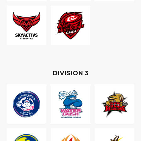
D
IVISION
3