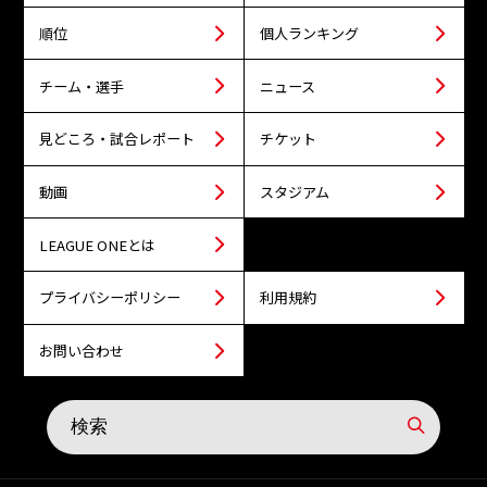
順位
個人ランキング
チーム・選手
ニュース
見どころ・試合レポート
チケット
動画
スタジアム
LEAGUE ONEとは
プライバシーポリシー
利用規約
お問い合わせ