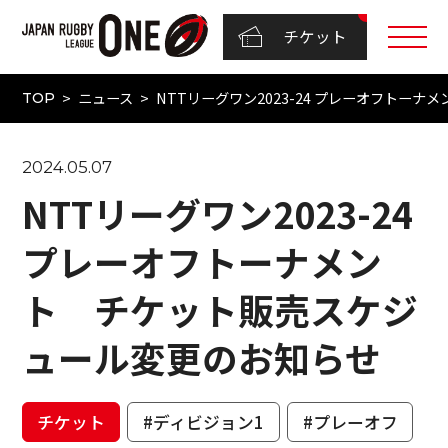
チケット
ニュース
NTTリーグワン2023-24 プレーオフトー
TOP
2024.05.07
NTTリーグワン2023-24
プレーオフトーナメン
ト チケット販売スケジ
ュール変更のお知らせ
チケット
#ディビジョン1
#プレーオフ