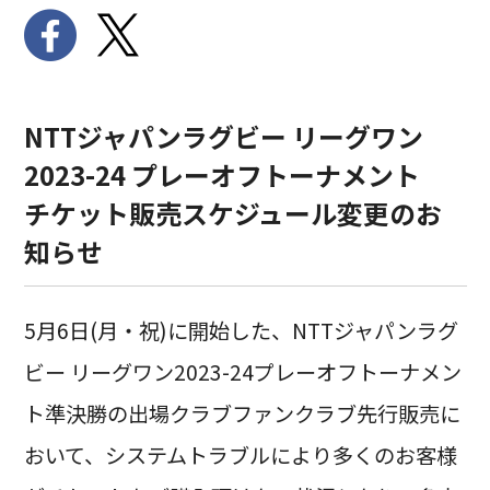
NTTジャパンラグビー リーグワン
2023-24 プレーオフトーナメント
チケット販売スケジュール変更のお
知らせ
5月6日(月・祝)に開始した、NTTジャパンラグ
ビー リーグワン2023-24プレーオフトーナメン
ト準決勝の出場クラブファンクラブ先行販売に
おいて、システムトラブルにより多くのお客様