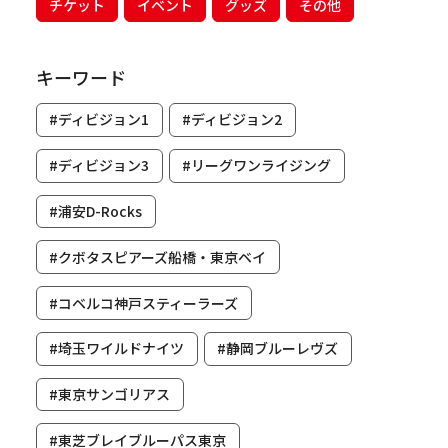
チケット
イベント
グッズ
その他
キーワード
#ディビジョン1
#ディビジョン2
#ディビジョン3
#リーグワンライジング
#浦安D-Rocks
#クボタスピアーズ船橋・東京ベイ
#コベルコ神戸スティーラーズ
#埼玉ワイルドナイツ
#静岡ブルーレヴズ
#東京サンゴリアス
#東芝ブレイブルーパス東京