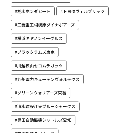
#栃木ホンダヒート
#トヨタヴェルブリッツ
#三菱重工相模原ダイナボアーズ
#横浜キヤノンイーグルス
#ブラックラムズ東京
#川越狭山セコムラガッツ
#九州電力キューデンヴォルテクス
#グリーンウォリアーズ東葛
#清水建設江東ブルーシャークス
#豊田自動織機シャトルズ愛知