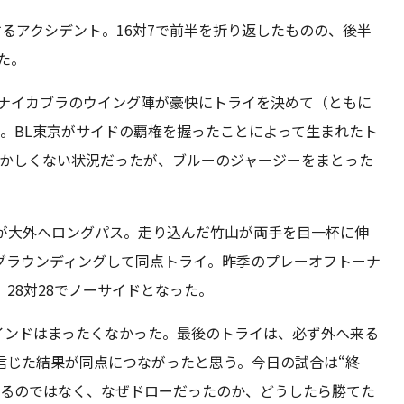
するアクシデント。16対7で前半を折り返したものの、後半
た。
にナイカブラのウイング陣が豪快にトライを決めて（ともに
転。BL東京がサイドの覇権を握ったことによって生まれたト
おかしくない状況だったが、ブルーのジャージーをまとった
ソが大外へロングパス。走り込んだ竹山が両手を目一杯に伸
グラウンディングして同点トライ。昨季のプレーオフトーナ
28対28でノーサイドとなった。
インドはまったくなかった。最後のトライは、必ず外へ来る
信じた結果が同点につながったと思う。今日の試合は“終
めるのではなく、なぜドローだったのか、どうしたら勝てた