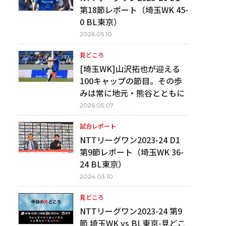
第18節レポート（埼玉WK 45-
0 BL東京）
2026.05.10
見どころ
[埼玉WK]山沢拓也が迎える
100キャップの節目。その歩
みは常に地元・熊谷とともに
2026.05.07
試合レポート
NTTリーグワン2023-24 D1
第9節レポート（埼玉WK 36-
24 BL東京）
2024.03.10
見どころ
NTTリーグワン2023-24 第9
節 埼玉WK vs BL東京-見どこ