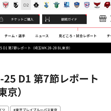
D
2
チケットご購入
観戦ガイド
チーム・選手
ニュース
見どころ・試合レポート
チ
5 D1 第7節レポート（埼玉WK 28-28 BL東京）
-25 D1 第7節レポート
L東京）
イツ
#東芝ブレイブルーパス東京