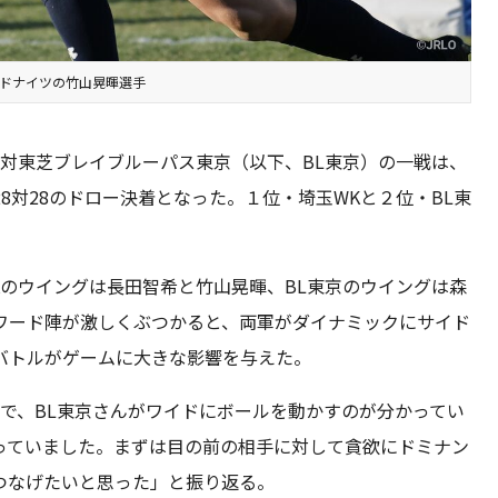
ルドナイツの竹山晃暉選手
対東芝ブレイブルーパス東京（以下、BL東京）の一戦は、
8対28のドロー決着となった。１位・埼玉WKと２位・BL東
のウイングは長田智希と竹山晃暉、BL東京のウイングは森
ワード陣が激しくぶつかると、両軍がダイナミックにサイド
バトルがゲームに大きな影響を与えた。
で、BL東京さんがワイドにボールを動かすのが分かってい
っていました。まずは目の前の相手に対して貪欲にドミナン
つなげたいと思った」と振り返る。