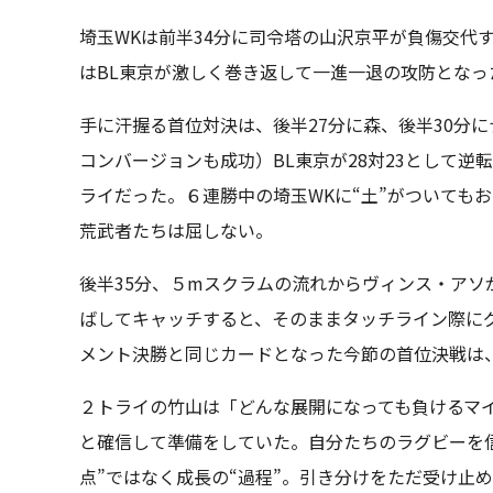
埼玉WKは前半34分に司令塔の山沢京平が負傷交代
はBL東京が激しく巻き返して一進一退の攻防となっ
手に汗握る首位対決は、後半27分に森、後半30分
コンバージョンも成功）BL東京が28対23として逆
ライだった。６連勝中の埼玉WKに“土”がついても
荒武者たちは屈しない。
後半35分、５mスクラムの流れからヴィンス・ア
ばしてキャッチすると、そのままタッチライン際に
メント決勝と同じカードとなった今節の首位決戦は、
２トライの竹山は「どんな展開になっても負けるマ
と確信して準備をしていた。自分たちのラグビーを
点”ではなく成長の“過程”。引き分けをただ受け止