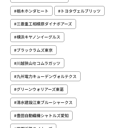
#栃木ホンダヒート
#トヨタヴェルブリッツ
#三菱重工相模原ダイナボアーズ
#横浜キヤノンイーグルス
#ブラックラムズ東京
#川越狭山セコムラガッツ
#九州電力キューデンヴォルテクス
#グリーンウォリアーズ東葛
#清水建設江東ブルーシャークス
#豊田自動織機シャトルズ愛知