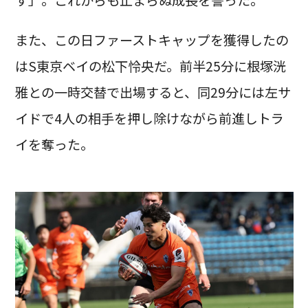
す」。これからも止まらぬ成長を誓った。
また、この日ファーストキャップを獲得したの
はS東京ベイの松下怜央だ。前半25分に根塚洸
雅との一時交替で出場すると、同29分には左サ
イドで4人の相手を押し除けながら前進しトラ
イを奪った。