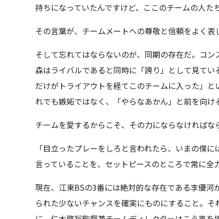
持ちになっていたんですけど、ここのチームの人た
その言葉が、チームメートへの尊敬と信頼をよく表
そして忘れてはならないのが、同期の存在だ。コン
森はライバルであると同時に「誇り」として見てい
だけがトライアウトを経てこのチームに入った」と
れでも嫉妬ではなく、「やらなあかん」と前を向け
チームを愛するからこそ、その力にならなければな
「目立ったプレーをしろと言われたら、いまの僕に
言っていることを、セットピースのところで常に全
現在、江東BSの3番には絶対的な存在である李優河
られた少ないチャンスを確実にものにすること。そ
に、仁木啓裕監督兼チームディレクターはこう声を