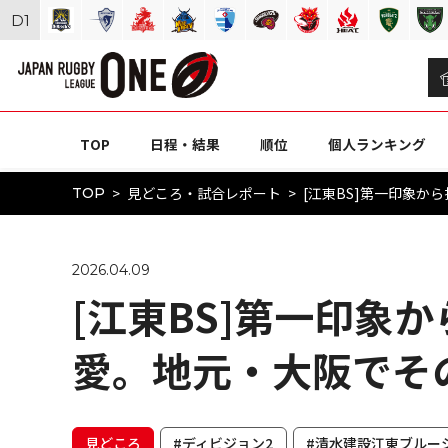
D
1
TOP
日程・結果
順位
個人ランキング
見どころ・試合レポート
[江東BS]第一印象
TOP
2026.04.09
[江東BS]第一印象
愛。地元・大阪でそ
見どころ
#ディビジョン2
#清水建設江東ブルー