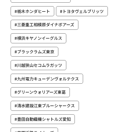
#栃木ホンダヒート
#トヨタヴェルブリッツ
#三菱重工相模原ダイナボアーズ
#横浜キヤノンイーグルス
#ブラックラムズ東京
#川越狭山セコムラガッツ
#九州電力キューデンヴォルテクス
#グリーンウォリアーズ東葛
#清水建設江東ブルーシャークス
#豊田自動織機シャトルズ愛知