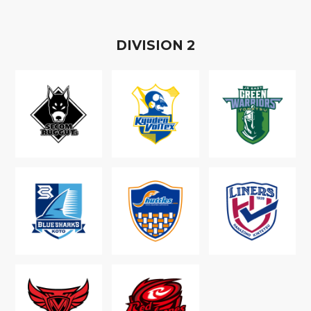
D
IVISION
2