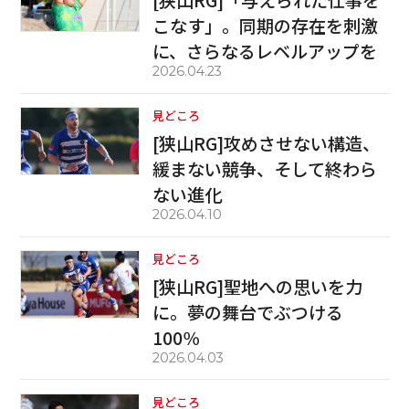
[狭山RG]「与えられた仕事を
こなす」。同期の存在を刺激
に、さらなるレベルアップを
2026.04.23
見どころ
[狭山RG]攻めさせない構造、
緩まない競争、そして終わら
ない進化
2026.04.10
見どころ
[狭山RG]聖地への思いを力
に。夢の舞台でぶつける
100％
2026.04.03
見どころ