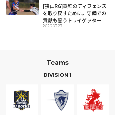
[狭山RG]鉄壁のディフェンス
を取り戻すために。守備での
貢献も誓うトライゲッター
2026.03.27
Teams
D
IVISION
1