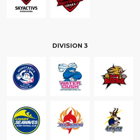
D
IVISION
3