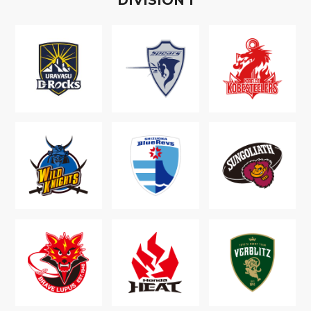
D
IVISION
1