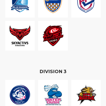
D
IVISION
3