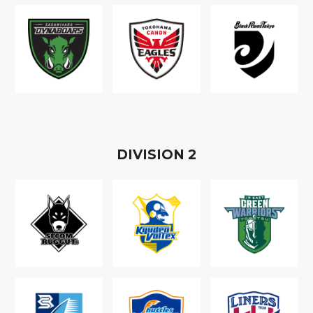
D
IVISION
2