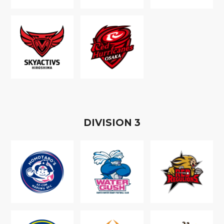
D
IVISION
3