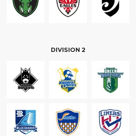
D
IVISION
2