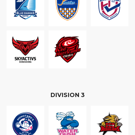
D
IVISION
3