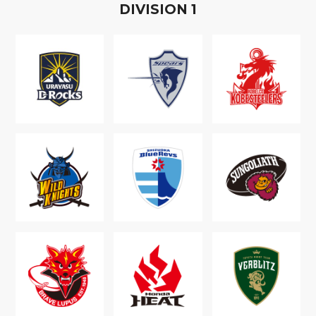
D
IVISION
1