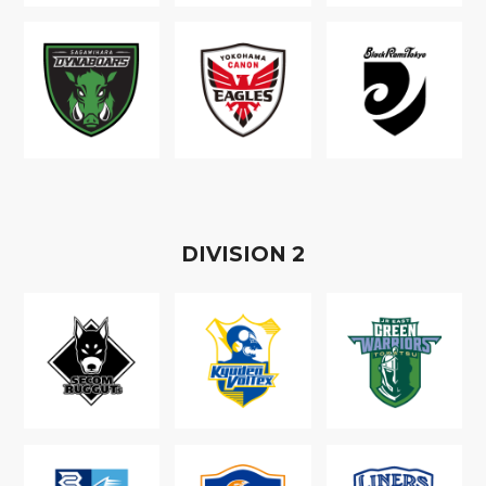
D
IVISION
2