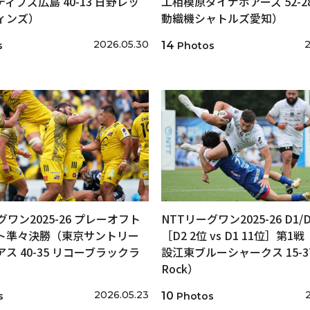
ィブズ広島 40-13 日野レッ
工相模原ダイナボアーズ 52-2
ィンズ）
動織機シャトルズ愛知）
2026.05.30
2
14
s
Photos
グワン2025-26 プレーオフト
NTTリーグワン2025-26 D1
ト準々決勝（東京サントリー
［D2 2位 vs D1 11位］第1
ス 40-35 リコーブラックラ
設江東ブルーシャークス 15-37
）
Rock）
2026.05.23
10
s
Photos