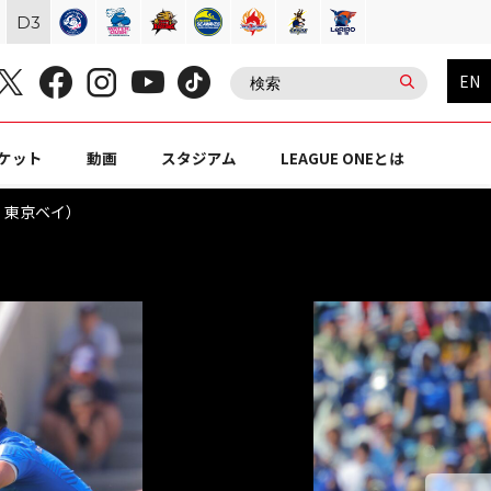
D
3
EN
ケット
動画
スタジアム
LEAGUE ONEとは
橋・東京ベイ）