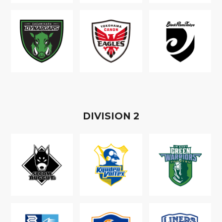
D
IVISION
2