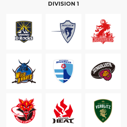
D
IVISION
1