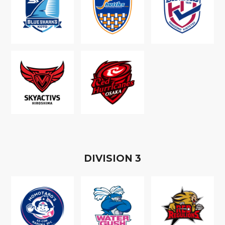
D
IVISION
3