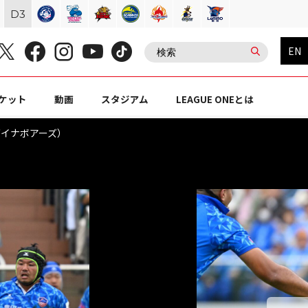
D
3
EN
ケット
動画
スタジアム
LEAGUE ONEとは
原ダイナボアーズ）