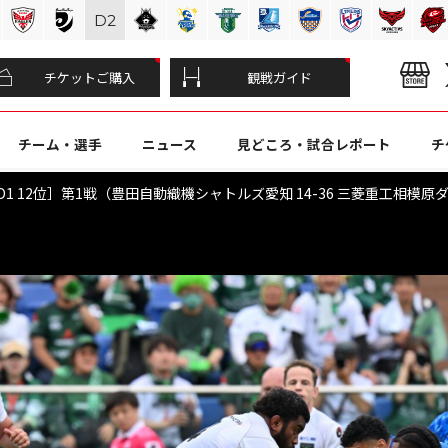
D
2
チケットご購入
観戦ガイド
チーム・選手
ニュース
見どころ・試合レポート
チ
位 vs D1 12位］第1戦（豊田自動織機シャトルズ愛知 14-36 三菱重工相模