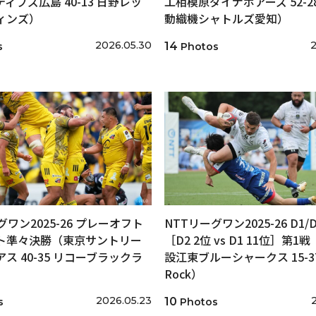
ィブズ広島 40-13 日野レッ
工相模原ダイナボアーズ 52-2
ィンズ）
動織機シャトルズ愛知）
2026.05.30
2
14
s
Photos
グワン2025-26 プレーオフト
NTTリーグワン2025-26 D1
ト準々決勝（東京サントリー
［D2 2位 vs D1 11位］第1
ス 40-35 リコーブラックラ
設江東ブルーシャークス 15-37
）
Rock）
2026.05.23
10
s
Photos