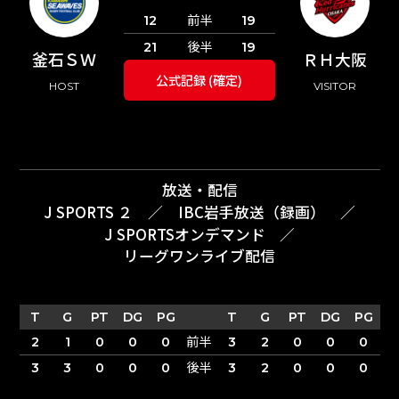
前半
12
19
後半
21
19
釜石ＳＷ
ＲＨ大阪
公式記録 (確定)
HOST
VISITOR
放送・配信
J SPORTS ２
／
IBC岩手放送（録画）
／
J SPORTSオンデマンド
／
リーグワンライブ配信
T
G
PT
DG
PG
T
G
PT
DG
PG
前半
2
1
0
0
0
3
2
0
0
0
後半
3
3
0
0
0
3
2
0
0
0