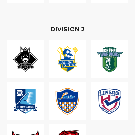
D
IVISION
2