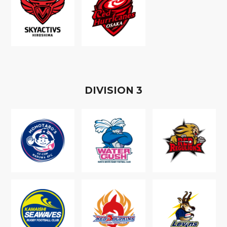
D
IVISION
3