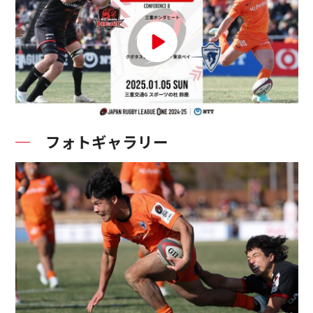
フォトギャラリー