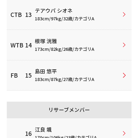
テアウパ シオネ
183cm/97kg/32歳/カテゴリA
根塚 洸雅
173cm/82kg/26歳/カテゴリA
島田 悠平
183cm/87kg/27歳/カテゴリA
リサーブメンバー
江良 颯
170cm/106kg/23歳/カテゴリA