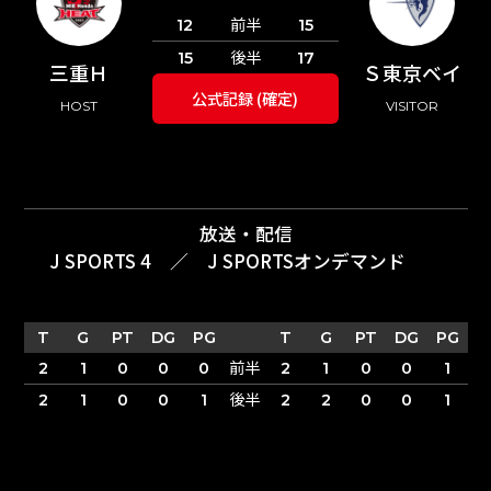
前半
12
15
後半
15
17
三重Ｈ
Ｓ東京ベイ
公式記録 (確定)
HOST
VISITOR
放送・配信
J SPORTS 4
／
J SPORTSオンデマンド
T
G
PT
DG
PG
T
G
PT
DG
PG
前半
2
1
0
0
0
2
1
0
0
1
後半
2
1
0
0
1
2
2
0
0
1