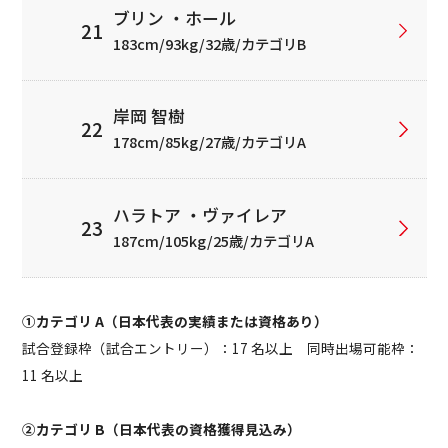
ブリン ・ホール
183cm/93kg/32歳/カテゴリB
岸岡 智樹
178cm/85kg/27歳/カテゴリA
ハラトア ・ヴァイレア
187cm/105kg/25歳/カテゴリA
①カテゴリ A（日本代表の実績または資格あり）
試合登録枠（試合エントリー）：17 名以上 同時出場可能枠：
11 名以上
②カテゴリ B（日本代表の資格獲得見込み）