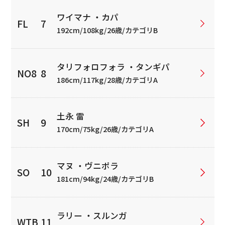
ワイマナ ・カパ
192cm/108kg/26歳/カテゴリB
タリフォロフォラ ・タンギパ
186cm/117kg/28歳/カテゴリA
土永 雷
170cm/75kg/26歳/カテゴリA
マヌ ・ヴニポラ
181cm/94kg/24歳/カテゴリB
ラリー ・スルンガ