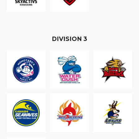
D
IVISION
3