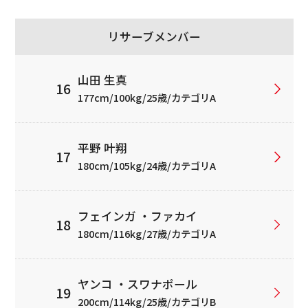
リサーブメンバー
山田 生真
177cm/100kg/25歳/カテゴリA
平野 叶翔
180cm/105kg/24歳/カテゴリA
フェインガ ・ファカイ
180cm/116kg/27歳/カテゴリA
ヤンコ ・スワナポール
200cm/114kg/25歳/カテゴリB