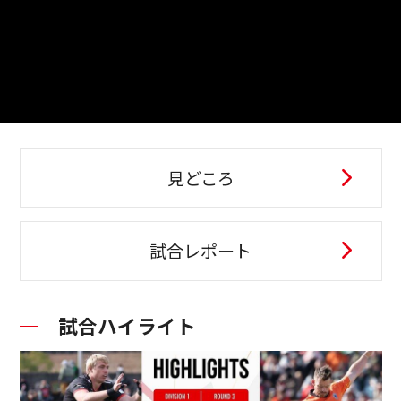
見どころ
試合レポート
試合ハイライト