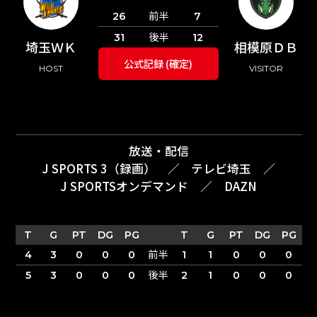
前半
26
7
後半
31
12
埼玉ＷＫ
相模原ＤＢ
公式記録 (確定)
HOST
VISITOR
放送・配信
J SPORTS 3（録画）
／
テレビ埼玉
／
J SPORTSオンデマンド
／
DAZN
T
G
PT
DG
PG
T
G
PT
DG
PG
前半
4
3
0
0
0
1
1
0
0
0
後半
5
3
0
0
0
2
1
0
0
0