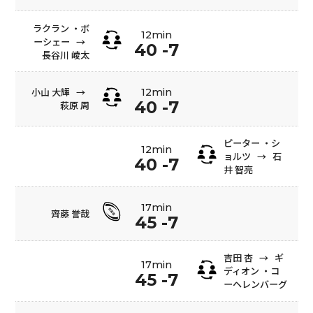
ラクラン ・ボ
12min
ーシェー
→
40 -7
長谷川 崚太
小山 大輝
→
12min
40 -7
萩原 周
ピーター ・シ
12min
ョルツ
→
石
40 -7
井 智亮
17min
齊藤 誉哉
45 -7
吉田 杏
→
ギ
17min
ディオン ・コ
45 -7
ーヘレンバーグ