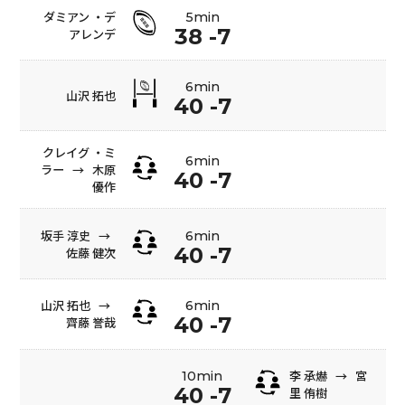
ダミアン ・デ
5min
38 -7
アレンデ
6min
山沢 拓也
40 -7
クレイグ ・ミ
6min
ラー
→
木原
40 -7
優作
坂手 淳史
→
6min
40 -7
佐藤 健次
山沢 拓也
→
6min
40 -7
齊藤 誉哉
李 承爀
→
宮
10min
40 -7
里 侑樹