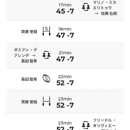
マリノ ・ミカ
17min
エリトゥウ
45 -7
→
佐藤 弘樹
18min
齊藤 誉哉
47 -7
ダミアン ・デ
21min
アレンデ
→
47 -7
長田 智希
22min
長田 智希
52 -7
23min
齊藤 誉哉
52 -7
フリードル ・
23min
オリヴィエー
52 -7