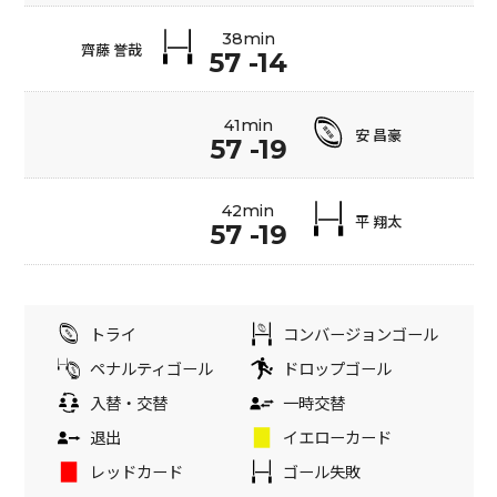
38min
齊藤 誉哉
57 -14
41min
安 昌豪
57 -19
42min
平 翔太
57 -19
トライ
コンバージョンゴール
ペナルティゴール
ドロップゴール
入替・交替
一時交替
退出
イエローカード
レッドカード
ゴール失敗