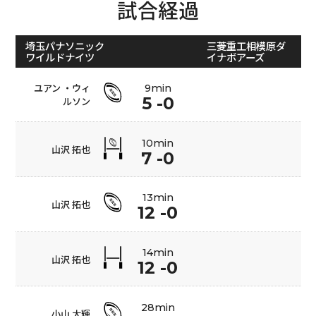
試合経過
埼玉パナソニック
三菱重工相模原ダ
ワイルドナイツ
イナボアーズ
ユアン ・ウィ
9min
5 -0
ルソン
10min
山沢 拓也
7 -0
13min
山沢 拓也
12 -0
14min
山沢 拓也
12 -0
28min
小山 大輝