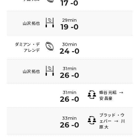
17 -0
29min
山沢 拓也
19 -0
ダミアン ・デ
30min
24 -0
アレンデ
31min
山沢 拓也
26 -0
蜂谷 元紹
→
31min
26 -0
安 昌豪
ブラッド ・ウ
33min
ェバー
→
川
26 -0
原 大