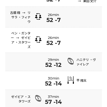
→
栗田 文介
古畑 翔
→
リ
26min
サラ ・フィナ
52 -7
ウ
ベン ・ガンタ
ー
→
ゼイビ
26min
52 -7
ア ・スタワー
ズ
ハニテリ ・ヴ
29min
52 -12
ァイレア
30min
平 翔太
52 -14
ゼイビア ・ス
37min
57 -14
タワーズ