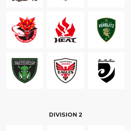
D
IVISION
2