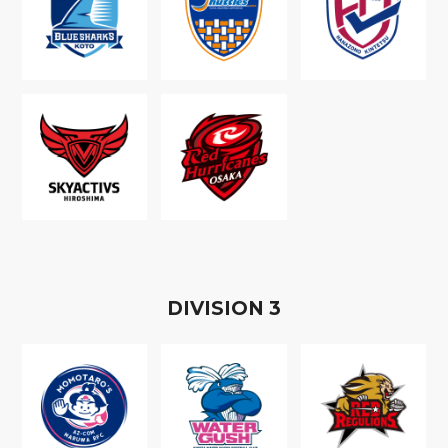
D
IVISION
3