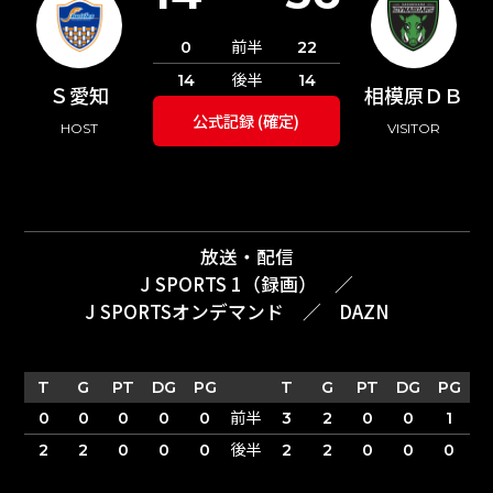
前半
0
22
後半
14
14
Ｓ愛知
相模原ＤＢ
公式記録 (確定)
HOST
VISITOR
放送・配信
J SPORTS 1（録画）
／
J SPORTSオンデマンド
／
DAZN
T
G
PT
DG
PG
T
G
PT
DG
PG
前半
0
0
0
0
0
3
2
0
0
1
後半
2
2
0
0
0
2
2
0
0
0