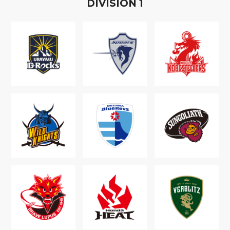
D
IVISION
1