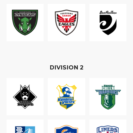
D
IVISION
2