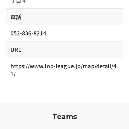
丁目４
電話
052-836-8214
URL
https://www.top-league.jp/map/detail/4
1/
Teams