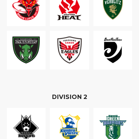
D
IVISION
2