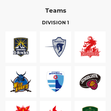
Teams
D
IVISION
1