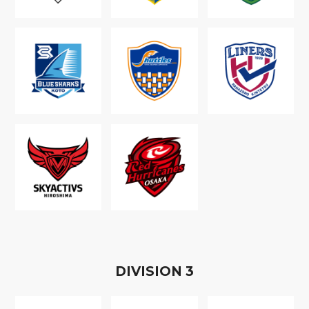
D
IVISION
3