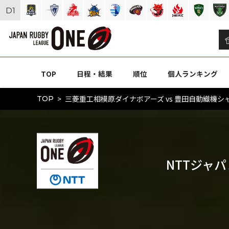
D
1
TOP
日程・結果
順位
個人ランキング
三菱重工相模原ダイナボアーズ vs 豊田自動織機シャトルズ
TOP
NTTジャパン