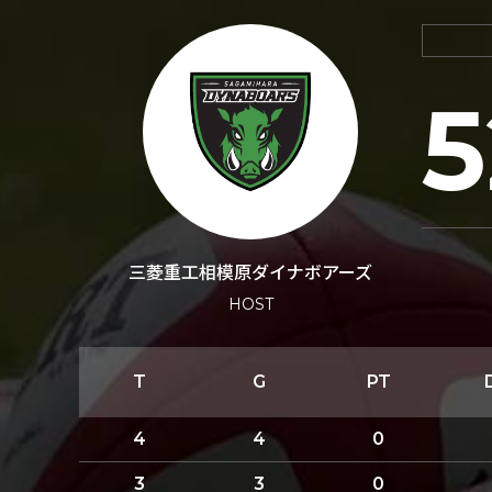
5
三菱重工相模原ダイナボアーズ
HOST
T
G
PT
4
4
0
3
3
0