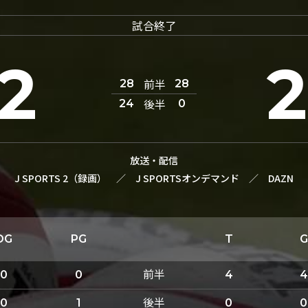
試合終了
2
前半
28
28
後半
24
0
放送・配信
J SPORTS 2（録画）
／
J SPORTSオンデマンド
／
DAZN
DG
PG
T
G
前半
0
0
4
4
後半
0
1
0
0