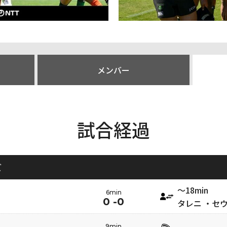
メンバー
試合経過
ズ
〜18min
6min
0 -0
タレニ ・セ
9min