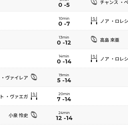
チャンス ・
0 -5
10min
ノア ・ロレ
0 -7
13min
高島 來亜
0 -12
14min
ノア ・ロレ
0 -14
19min
 ・ヴァイレア
5 -14
20min
ト ・ヴァエガ
7 -14
24min
小泉 怜史
12 -14