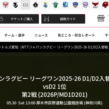
D
2
チケットご購入
観戦ガイド
チーム・選手
ニュース
見どころ・試合レポート
チ
愛知（NTTジャパンラグビー リーグワン2025-26 D1/D2入替戦 D1 1
ラグビー リーグワン2025-26 D1/D2入替
vsD2 1位
第2戦 (2026P/MD1D201)
05.30 Sat 13:00
厚木市荻野運動公園競技場 (神奈川県)