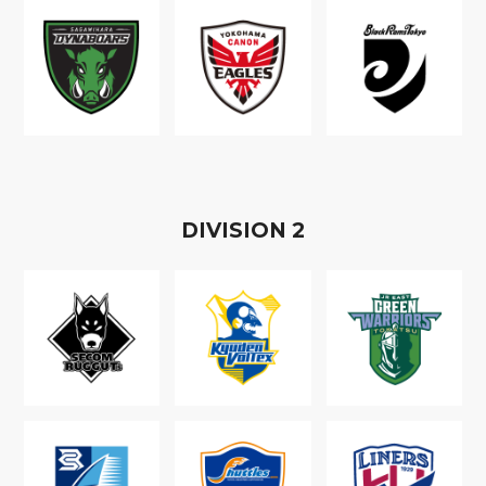
D
IVISION
2