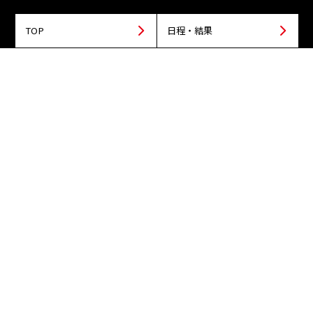
TOP
日程・結果
順位
個人ランキング
チーム・選手
ニュース
見どころ・試合レポート
チケット
動画
スタジアム
LEAGUE ONEとは
プライバシーポリシー
利用規約
お問い合わせ