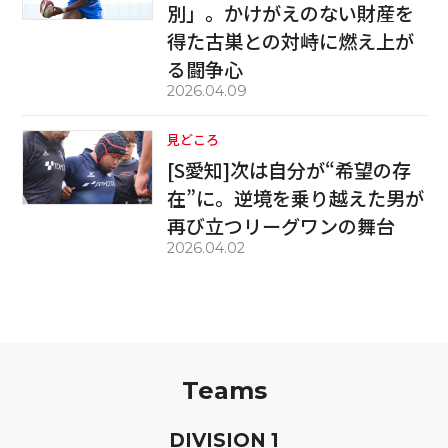
別」。かけがえのない財産を
得た古巣との対峙に燃え上が
る闘争心
2026.04.09
見どころ
[S愛知]次は自分が“希望の存
在”に。逆境を乗り越えた男が
再び立つリーグワンの舞台
2026.04.02
Teams
D
IVISION
1