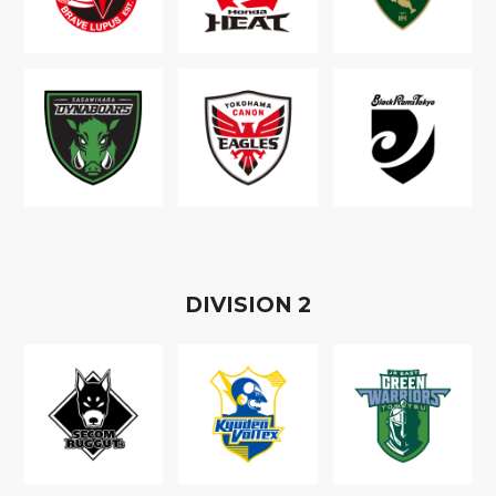
D
IVISION
2