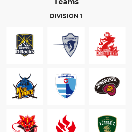
Teams
D
IVISION
1