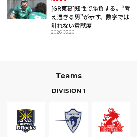
[GR東葛]知性で勝負する。“考
え過ぎる男”が示す、数字では
計れない貢献度
2026.03.26
Teams
D
IVISION
1