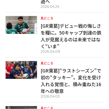
道へ
2026.04.24
見どころ
[GR東葛]デビュー戦の悔しさ
を糧に。50キャップ到達の鉄
人が見据えるのは未来ではな
く“いま”
2026.04.09
見どころ
[GR東葛]“ラストシーズン”で
初の“タッキー”。変化を受け
入れる覚悟と、積み重ねた16
年への敬意
2026.04.03
見どころ