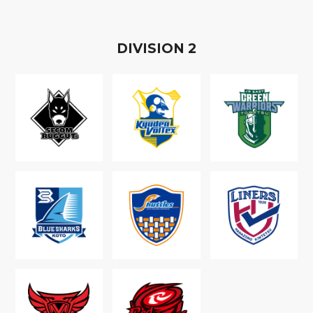
D
IVISION
2