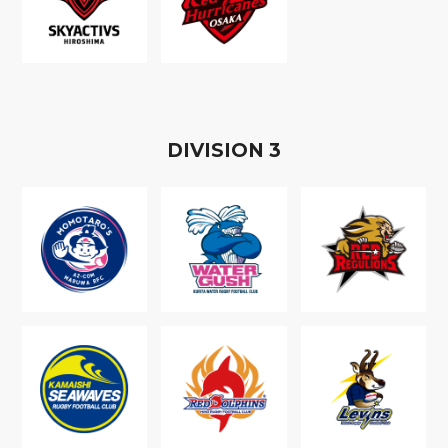
D
IVISION
3