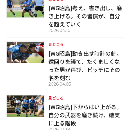
[WG昭島]考え、書き出し、磨
き上げる。その習慣が、自分
を超えていく
2026.04.10
見どころ
[WG昭島]動き出す時計の針。
遠回りを経て、たくましくな
った男が再び、ピッチにその
名を刻む
2026.04.03
見どころ
[WG昭島]下からはい上がる。
自分の武器を磨き続け、確実
に上る階段
2026.03.19