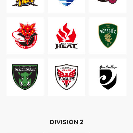
D
IVISION
2