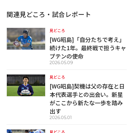
関連見どころ・試合レポート
見どころ
[WG昭島]「自分たちで考え」
続けた1年。最終戦で担うキャ
プテンの使命
2026.05.09
見どころ
[WG昭島]契機は父の存在と日
本代表選手との出会い。新星
がここから新たな一歩を踏み
出す
2026.05.01
見どころ