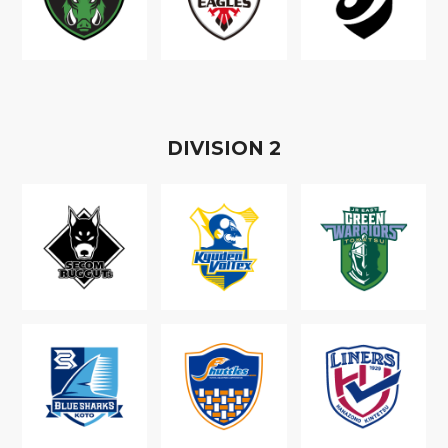
D
IVISION
2