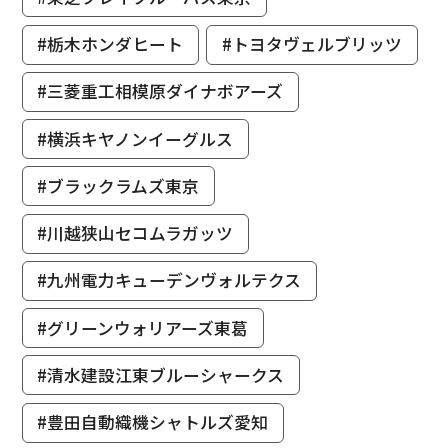
#栃木ホンダヒート
#トヨタヴェルブリッツ
#三菱重工相模原ダイナボアーズ
#横浜キヤノンイーグルス
#ブラックラムズ東京
#川越狭山セコムラガッツ
#九州電力キューデンヴォルテクス
#グリーンウォリアーズ東葛
#清水建設江東ブルーシャークス
#豊田自動織機シャトルズ愛知