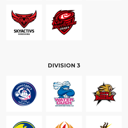
D
IVISION
3