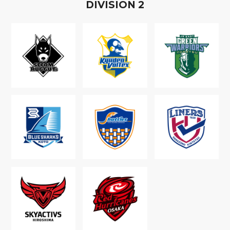
D
IVISION
2