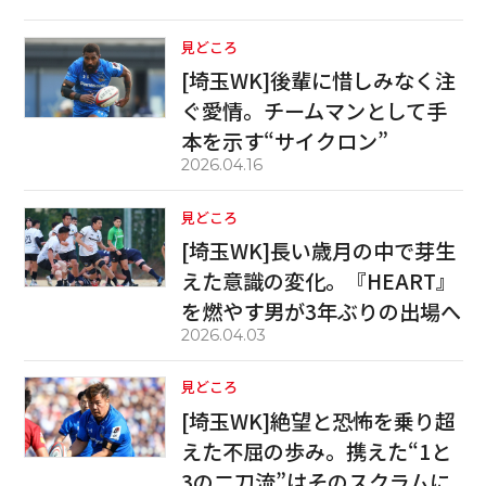
見どころ
[埼玉WK]後輩に惜しみなく注
ぐ愛情。チームマンとして手
本を示す“サイクロン”
2026.04.16
見どころ
[埼玉WK]長い歳月の中で芽生
えた意識の変化。『HEART』
を燃やす男が3年ぶりの出場へ
2026.04.03
見どころ
[埼玉WK]絶望と恐怖を乗り超
えた不屈の歩み。携えた“1と
3の二刀流”はそのスクラムに