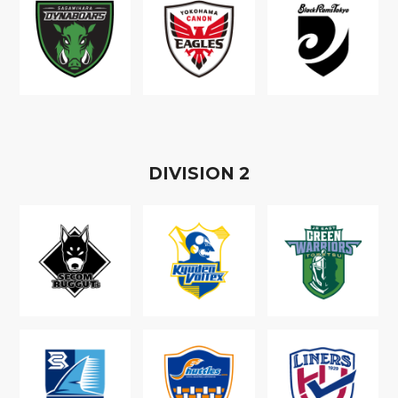
D
IVISION
2