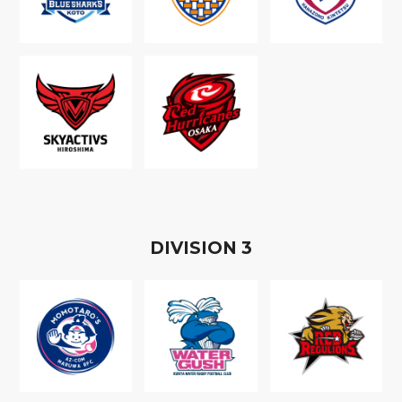
D
IVISION
3