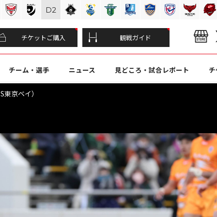
D
2
チケットご購入
観戦ガイド
チーム・選手
ニュース
見どころ・試合レポート
チ
4 S東京ベイ）