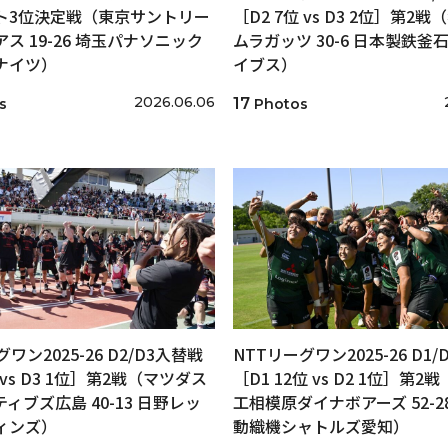
ト3位決定戦（東京サントリー
［D2 7位 vs D3 2位］第2
ス 19-26 埼玉パナソニック
ムラガッツ 30-6 日本製鉄釜
ナイツ）
イブス）
2026.06.06
17
s
Photos
ワン2025-26 D2/D3入替戦
NTTリーグワン2025-26 D1
 vs D3 1位］第2戦（マツダス
［D1 12位 vs D2 1位］第2
ィブズ広島 40-13 日野レッ
工相模原ダイナボアーズ 52-2
ィンズ）
動織機シャトルズ愛知）