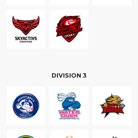
D
IVISION
3