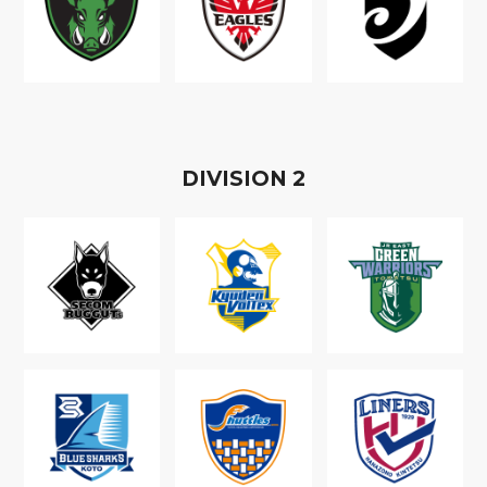
D
IVISION
2