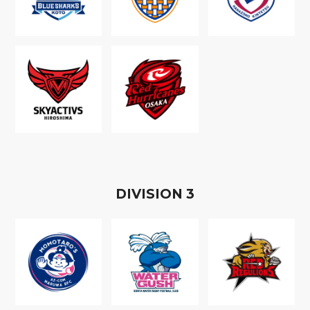
D
IVISION
3