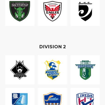
D
IVISION
2