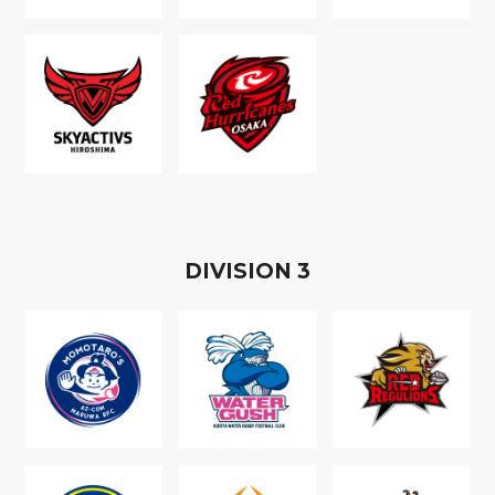
D
IVISION
3