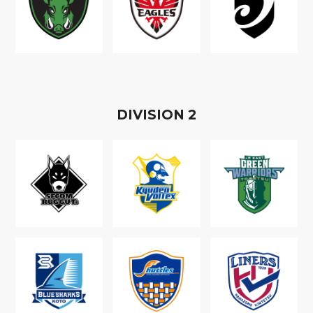
D
IVISION
2