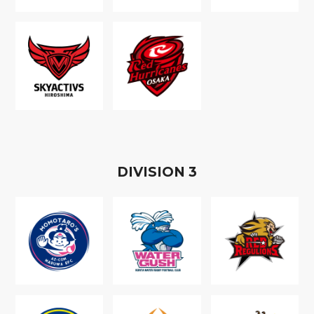
D
IVISION
3