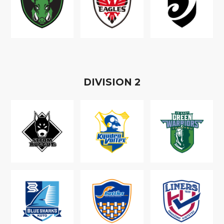
D
IVISION
2