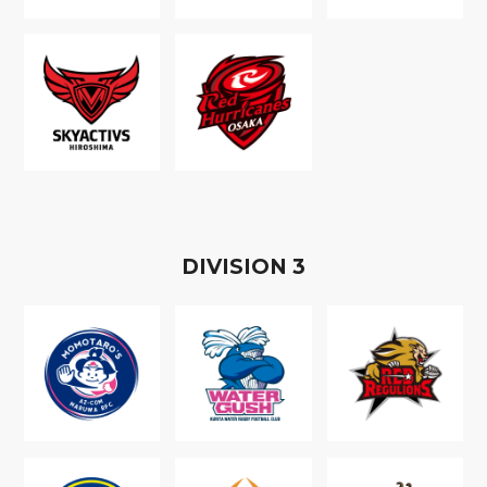
D
IVISION
3