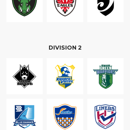
D
IVISION
2