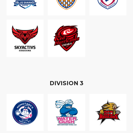
D
IVISION
3