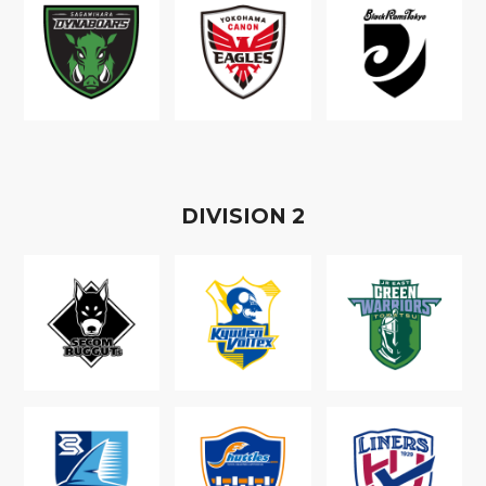
D
IVISION
2