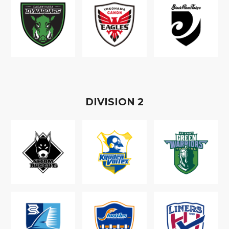
D
IVISION
2