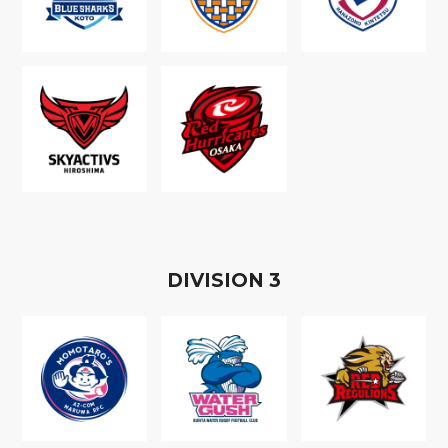
D
IVISION
3