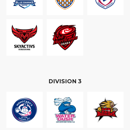
D
IVISION
3