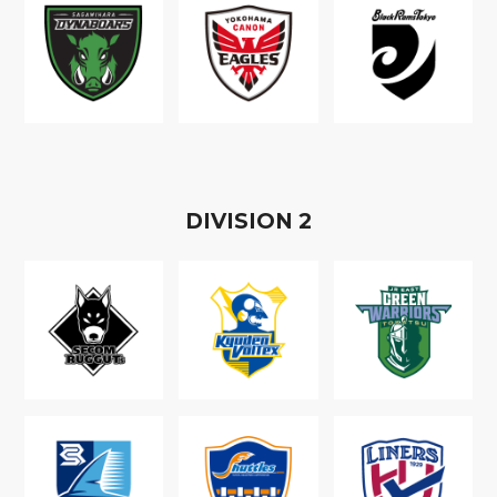
D
IVISION
2