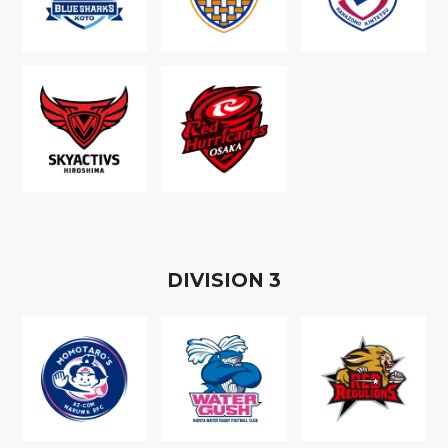
D
IVISION
3