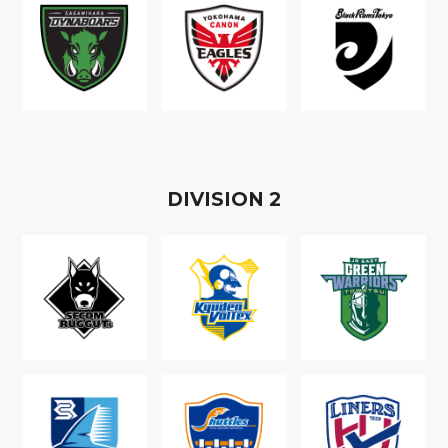
D
IVISION
2