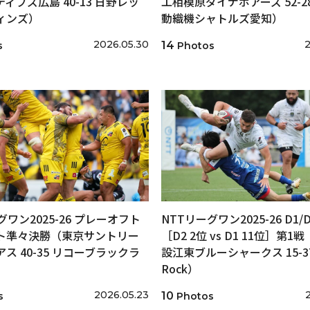
ィブズ広島 40-13 日野レッ
工相模原ダイナボアーズ 52-2
ィンズ）
動織機シャトルズ愛知）
2026.05.30
2
14
s
Photos
グワン2025-26 プレーオフト
NTTリーグワン2025-26 D1
ト準々決勝（東京サントリー
［D2 2位 vs D1 11位］第1
ス 40-35 リコーブラックラ
設江東ブルーシャークス 15-37
）
Rock）
2026.05.23
10
s
Photos