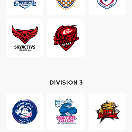
D
IVISION
3