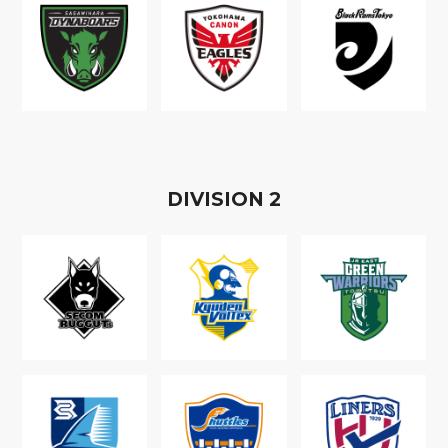
D
IVISION
2