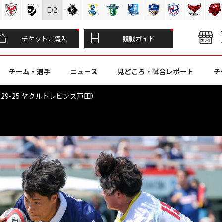
D
2
チケットご購入
観戦ガイド
チーム・選手
ニュース
見どころ・試合レポート
チ
岡 29-25 ヤクルトレビンズ戸田）