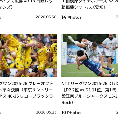
ィブズ広島 40-13 日野レッ
工相模原ダイナボアーズ 52-2
ィンズ）
動織機シャトルズ愛知）
2026.05.30
2
14
s
Photos
グワン2025-26 プレーオフト
NTTリーグワン2025-26 D1
ト準々決勝（東京サントリー
［D2 2位 vs D1 11位］第1
ス 40-35 リコーブラックラ
設江東ブルーシャークス 15-37
）
Rock）
2026.05.23
10
s
Photos