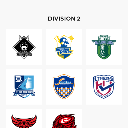
D
IVISION
2