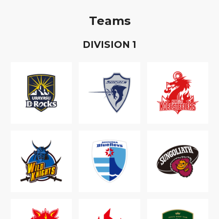
Teams
D
IVISION
1