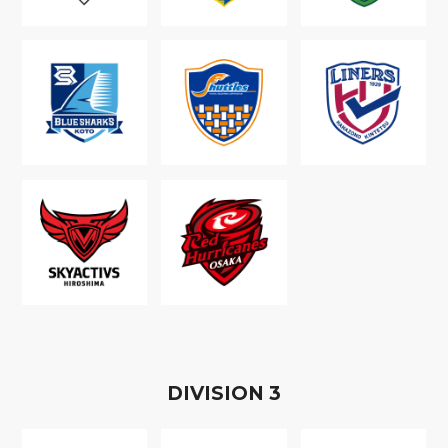
D
IVISION
3