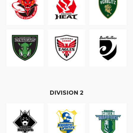
D
IVISION
2