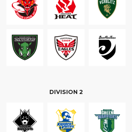
D
IVISION
2