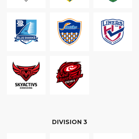
D
IVISION
3