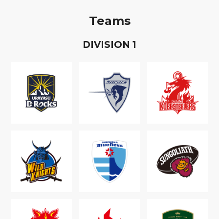
Teams
D
IVISION
1