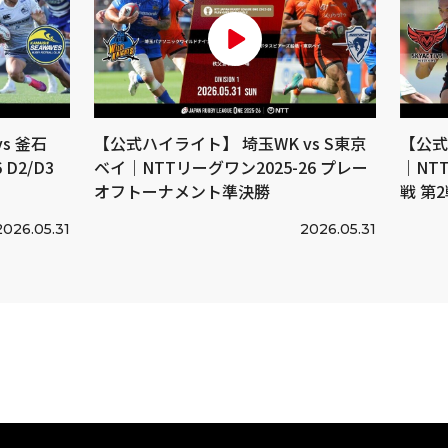
s 釜石
【公式ハイライト】 埼玉WK vs S東京
【公式
D2/D3
ベイ｜NTTリーグワン2025-26 プレー
｜NTT
オフトーナメント準決勝
戦 第
2026.05.31
2026.05.31