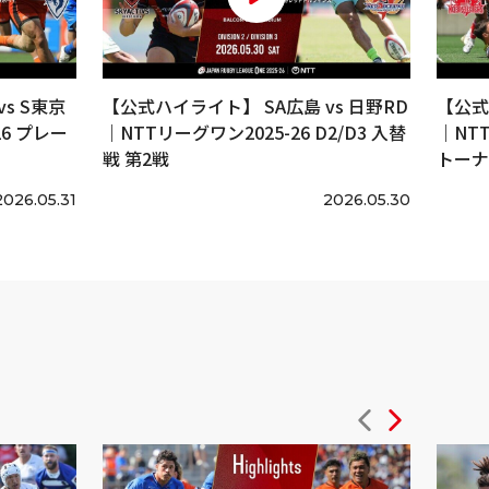
s S東京
【公式ハイライト】 SA広島 vs 日野RD
【公式
6 プレー
｜NTTリーグワン2025-26 D2/D3 入替
｜NT
戦 第2戦
トーナ
2026.05.31
2026.05.30