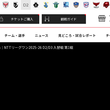
D
2
チケットご購入
観戦ガイド
チーム・選手
ニュース
見どころ・試合レポート
チ
NTTリーグワン2025-26 D2/D3 入替戦 第1戦