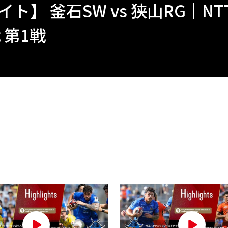
ト】 釜石SW vs 狭山RG｜NTT
戦 第1戦