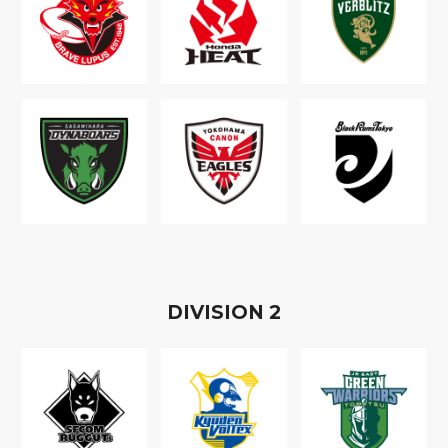
D
IVISION
2