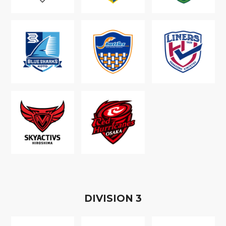
D
IVISION
3