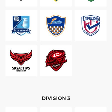
D
IVISION
3