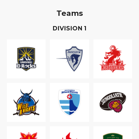
Teams
D
IVISION
1