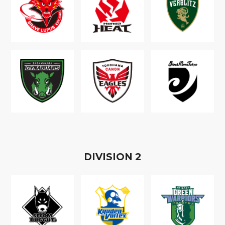
D
IVISION
2