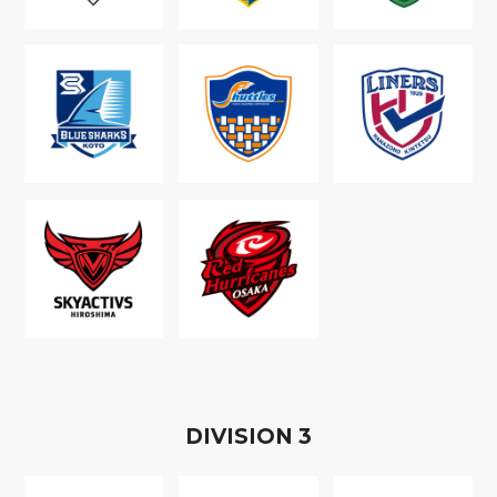
D
IVISION
3