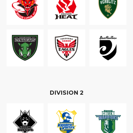
D
IVISION
2