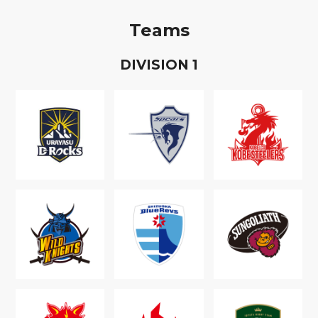
Teams
D
IVISION
1