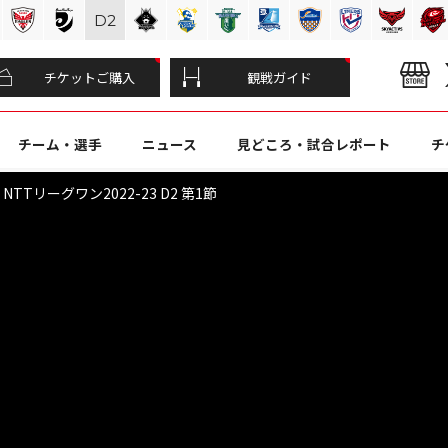
D
2
チケットご購入
観戦ガイド
チーム・選手
ニュース
見どころ・試合レポート
チ
TTリーグワン2022-23 D2 第1節