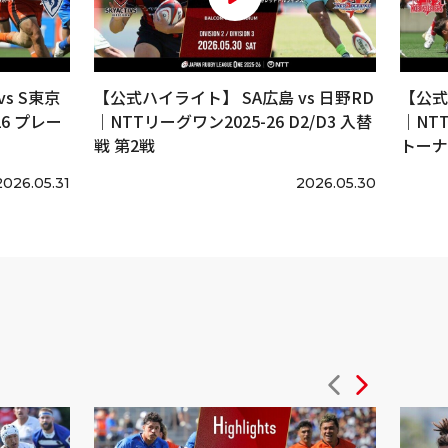
s S東京
【公式ハイライト】 SA広島 vs 日野RD
【公式
6 プレー
｜NTTリーグワン2025-26 D2/D3 入替
｜NT
戦 第2戦
トーナ
2026.05.31
2026.05.30