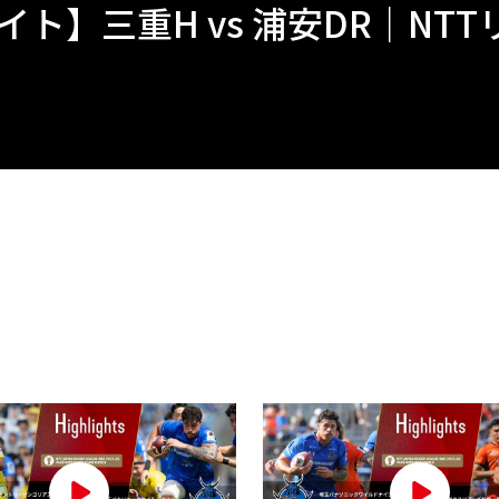
】三重H vs 浦安DR｜NTTリー