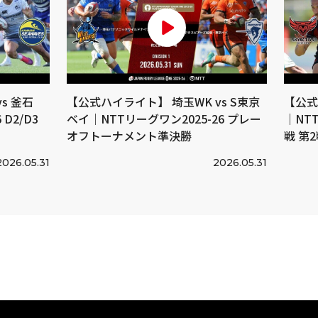
s 釜石
【公式ハイライト】 埼玉WK vs S東京
【公式
D2/D3
ベイ｜NTTリーグワン2025-26 プレー
｜NTT
オフトーナメント準決勝
戦 第
2026.05.31
2026.05.31