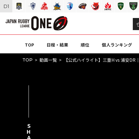
D
1
TOP
日程・結果
順位
個人ランキング
動画一覧
【公式ハイライト】三重H vs 浦安DR｜N
TOP
SHARE