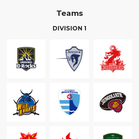
Teams
D
IVISION
1