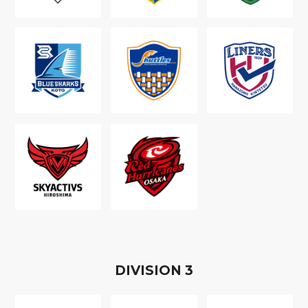
D
IVISION
3