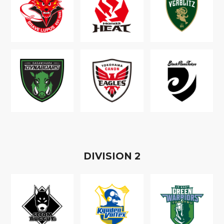
D
IVISION
2