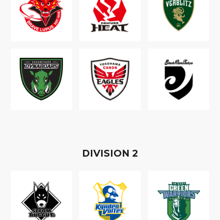
D
IVISION
2