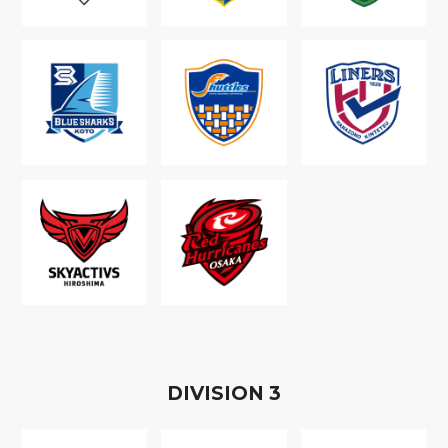
D
IVISION
3