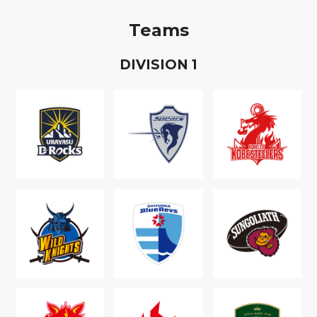
Teams
D
IVISION
1